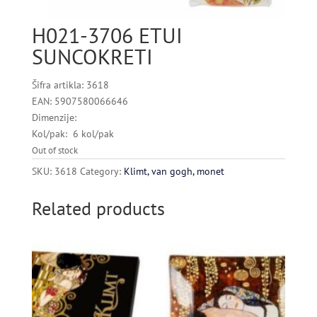
H021-3706 ETUI
SUNCOKRETI
Šifra artikla: 3618
EAN: 5907580066646
Dimenzije:
Kol/pak: 6 kol/pak
Out of stock
SKU:
3618
Category:
Klimt, van gogh, monet
Related products