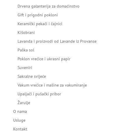
Drvena galanterija za domaćinstvo
Gift i prigodni pokloni
Keramički pekači i čajnici
Kišobrani
Lavanda i proizvodi od Lavande iz Provanse
Paška sol
Poklon vrećice i ukrasni papir
Suveniri
Sakralne svijeće
Vakum vrećice i mašine za vakumiranje
Upaljači i pušački pribor
Žarulje
O nama
Usluge
Kontakt