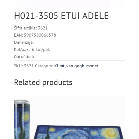
H021-3505 ETUI ADELE
Šifra artikla: 3621
EAN: 5907580066578
Dimenzije:
Kol/pak: 6 kol/pak
Out of stock
SKU:
3621
Category:
Klimt, van gogh, monet
Related products