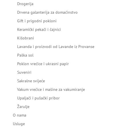
Drogerija
Drvena galanterija za domaćinstvo
Gift i prigodni pokloni
Keramički pekači i čajnici
Kišobrani
Lavanda i proizvodi od Lavande iz Provanse
Paška sol
Poklon vrećice i ukrasni papir
Suveniri
Sakralne svijeće
Vakum vrećice i mašine za vakumiranje
Upaljači i pušački pribor
Žarulje
O nama
Usluge