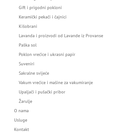
Gift i prigodni pokloni
Keramički pekači i čajnici
Kišobrani
Lavanda i proizvodi od Lavande iz Provanse
Paška sol
Poklon vrećice i ukrasni papir
Suveniri
Sakralne svijeće
Vakum vrećice i mašine za vakumiranje
Upaljači i pušački pribor
Žarulje
O nama
Usluge
Kontakt