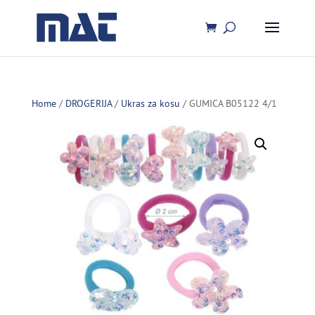
Home
/
DROGERIJA
/
Ukras za kosu
/ GUMICA B05122 4/1