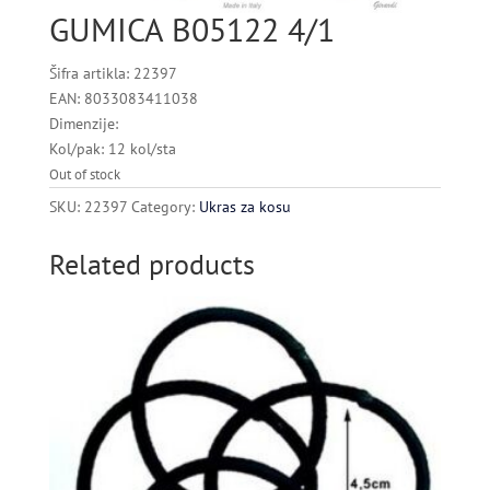
GUMICA B05122 4/1
Šifra artikla: 22397
EAN: 8033083411038
Dimenzije:
Kol/pak: 12 kol/sta
Out of stock
SKU:
22397
Category:
Ukras za kosu
Related products