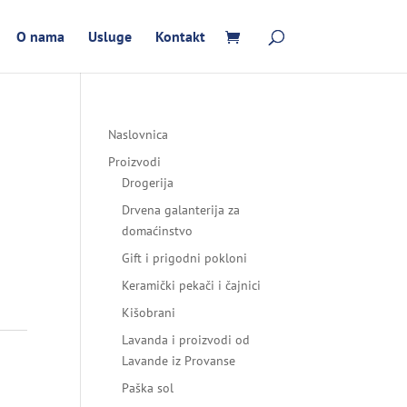
O nama
Usluge
Kontakt
Naslovnica
Proizvodi
Drogerija
Drvena galanterija za
domaćinstvo
Gift i prigodni pokloni
Keramički pekači i čajnici
Kišobrani
Lavanda i proizvodi od
Lavande iz Provanse
Paška sol