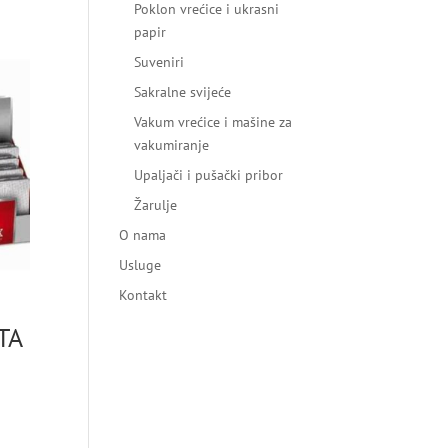
Poklon vrećice i ukrasni
papir
Suveniri
Sakralne svijeće
Vakum vrećice i mašine za
vakumiranje
Upaljači i pušački pribor
Žarulje
O nama
Usluge
Kontakt
TA