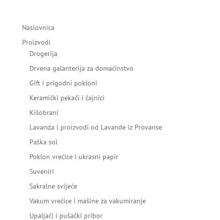
Naslovnica
Proizvodi
Drogerija
Drvena galanterija za domaćinstvo
Gift i prigodni pokloni
Keramički pekači i čajnici
Kišobrani
Lavanda i proizvodi od Lavande iz Provanse
Paška sol
Poklon vrećice i ukrasni papir
Suveniri
Sakralne svijeće
Vakum vrećice i mašine za vakumiranje
Upaljači i pušački pribor