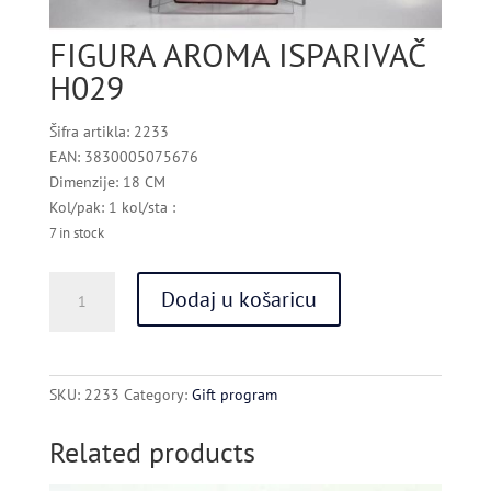
FIGURA AROMA ISPARIVAČ
H029
Šifra artikla: 2233
EAN: 3830005075676
Dimenzije: 18 CM
Kol/pak: 1 kol/sta :
7 in stock
FIGURA
Dodaj u košaricu
AROMA
ISPARIVAČ
H029
quantity
SKU:
2233
Category:
Gift program
Related products