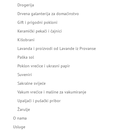
Drogerija
Drvena galanterija za domaćinstvo
Gift i prigodni pokloni
Keramički pekači i čajnici
Kišobrani
Lavanda i proizvodi od Lavande iz Provanse
Paška sol
Poklon vrećice i ukrasni papir
Suveniri
Sakralne svijeće
Vakum vrećice i mašine za vakumiranje
Upaljači i pušački pribor
Žarulje
O nama
Usluge