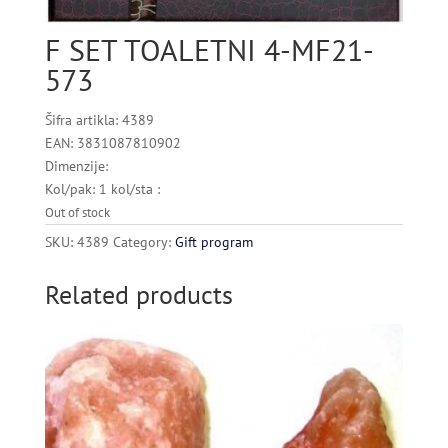
F SET TOALETNI 4-MF21-
573
Šifra artikla: 4389
EAN: 3831087810902
Dimenzije:
Kol/pak: 1 kol/sta :
Out of stock
SKU:
4389
Category:
Gift program
Related products