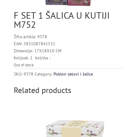
F SET 1 ŠALICA U KUTIJI
M752
Šifra artikla: 9378
EAN: 3831087841531
Dimenzije: 17X18X10 CM
Kol/pak: 1 kol/sta :
Out of stock
SKU:
9378
Category:
Poklon setovi i šalice
Related products