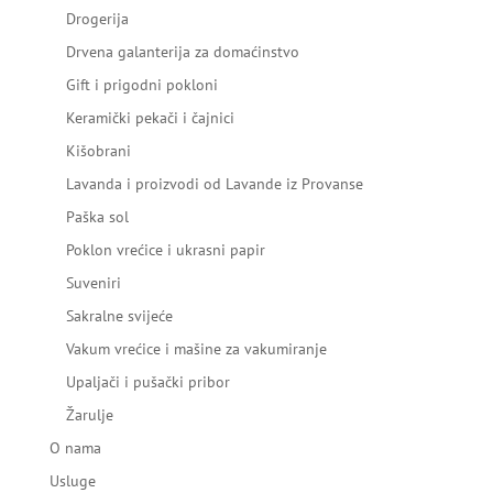
Drogerija
Drvena galanterija za domaćinstvo
Gift i prigodni pokloni
Keramički pekači i čajnici
Kišobrani
Lavanda i proizvodi od Lavande iz Provanse
Paška sol
Poklon vrećice i ukrasni papir
Suveniri
Sakralne svijeće
Vakum vrećice i mašine za vakumiranje
Upaljači i pušački pribor
Žarulje
O nama
Usluge