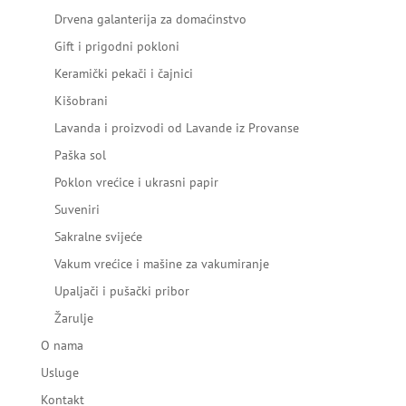
Drvena galanterija za domaćinstvo
Gift i prigodni pokloni
Keramički pekači i čajnici
Kišobrani
Lavanda i proizvodi od Lavande iz Provanse
Paška sol
Poklon vrećice i ukrasni papir
Suveniri
Sakralne svijeće
Vakum vrećice i mašine za vakumiranje
Upaljači i pušački pribor
Žarulje
O nama
Usluge
Kontakt