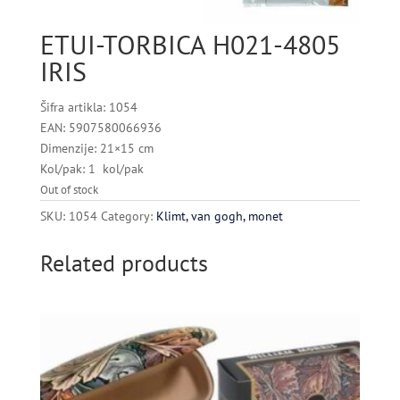
ETUI-TORBICA H021-4805
IRIS
Šifra artikla: 1054
EAN: 5907580066936
Dimenzije: 21×15 cm
Kol/pak: 1 kol/pak
Out of stock
SKU:
1054
Category:
Klimt, van gogh, monet
Related products