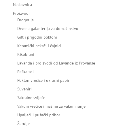
Naslovnica
Proizvodi
Drogerija
Drvena galanterija za domaćinstvo
Gift i prigodni pokloni
Keramički pekači i čajnici
Kišobrani
Lavanda i proizvodi od Lavande iz Provanse
Paška sol
Poklon vrećice i ukrasni papir
Suveniri
Sakralne svijeće
Vakum vrećice i mašine za vakumiranje
Upaljači i pušački pribor
Žarulje