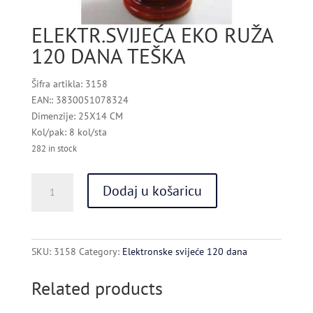
ELEKTR.SVIJEĆA EKO RUŽA
120 DANA TEŠKA
Šifra artikla: 3158
EAN:: 3830051078324
Dimenzije: 25X14 CM
Kol/pak: 8 kol/sta
282 in stock
ELEKTR.SVIJEĆA
Dodaj u košaricu
EKO
RUŽA
120
DANA
SKU:
3158
Category:
Elektronske svijeće 120 dana
TEŠKA
quantity
Related products