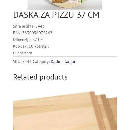
DASKA ZA PIZZU 37 CM
Šifra artikla: 5443
EAN: 3830056075267
Dimenzije: 37 CM
Kol/pak: 10 kol/sta :
Out of stock
SKU:
5443
Category:
Daske i tanjuri
Related products