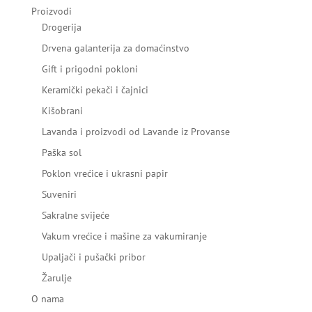
Proizvodi
Drogerija
Drvena galanterija za domaćinstvo
Gift i prigodni pokloni
Keramički pekači i čajnici
Kišobrani
Lavanda i proizvodi od Lavande iz Provanse
Paška sol
Poklon vrećice i ukrasni papir
Suveniri
Sakralne svijeće
Vakum vrećice i mašine za vakumiranje
Upaljači i pušački pribor
Žarulje
O nama