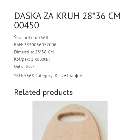
DASKA ZA KRUH 28*36 CM
00450
Šifra artikla: 5568
EAN: 3830056072006
Dimenzije: 28*36 CM
Kol/pak: 1 kol/sta :
Out of stock
SKU:
5568
Category:
Daske i tanjuri
Related products