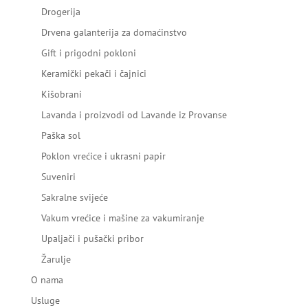
Drogerija
Drvena galanterija za domaćinstvo
Gift i prigodni pokloni
Keramički pekači i čajnici
Kišobrani
Lavanda i proizvodi od Lavande iz Provanse
Paška sol
Poklon vrećice i ukrasni papir
Suveniri
Sakralne svijeće
Vakum vrećice i mašine za vakumiranje
Upaljači i pušački pribor
Žarulje
O nama
Usluge