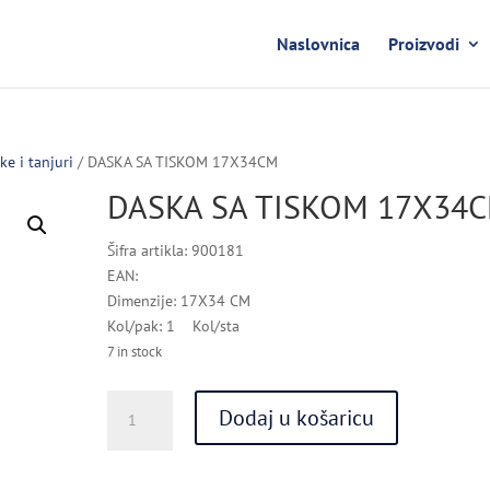
Naslovnica
Proizvodi
ke i tanjuri
/ DASKA SA TISKOM 17X34CM
DASKA SA TISKOM 17X34
Šifra artikla: 900181
EAN:
Dimenzije: 17X34 CM
Kol/pak: 1 Kol/sta
7 in stock
DASKA
Dodaj u košaricu
SA
TISKOM
17X34CM