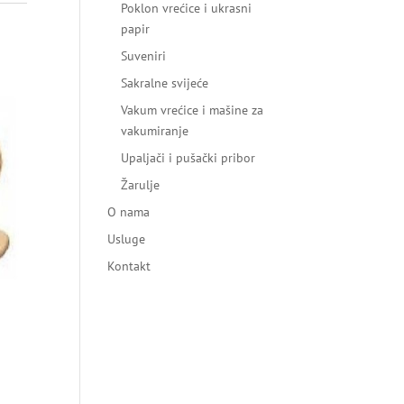
Poklon vrećice i ukrasni
papir
Suveniri
Sakralne svijeće
Vakum vrećice i mašine za
vakumiranje
Upaljači i pušački pribor
Žarulje
O nama
Usluge
Kontakt