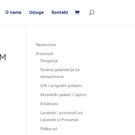
O nama
Usluge
Kontakt
Naslovnica
CM
Proizvodi
Drogerija
Drvena galanterija za
domaćinstvo
Gift i prigodni pokloni
Keramički pekači i čajnici
Kišobrani
Lavanda i proizvodi od
Lavande iz Provanse
Paška sol