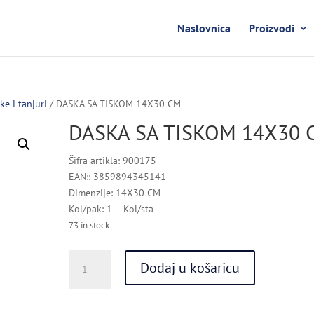
Naslovnica
Proizvodi
ke i tanjuri
/ DASKA SA TISKOM 14X30 CM
DASKA SA TISKOM 14X30 
Šifra artikla: 900175
EAN:: 3859894345141
Dimenzije: 14X30 CM
Kol/pak: 1 Kol/sta
73 in stock
DASKA
Dodaj u košaricu
SA
TISKOM
14X30