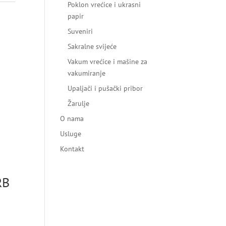
Poklon vrećice i ukrasni
papir
Suveniri
Sakralne svijeće
Vakum vrećice i mašine za
vakumiranje
Upaljači i pušački pribor
Žarulje
O nama
Usluge
Kontakt
RB