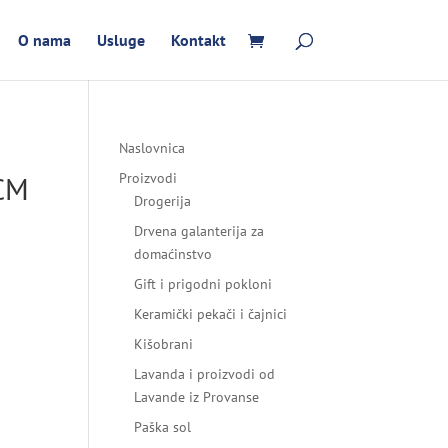
O nama
Usluge
Kontakt
Naslovnica
CM
Proizvodi
Drogerija
Drvena galanterija za
domaćinstvo
Gift i prigodni pokloni
Keramički pekači i čajnici
Kišobrani
Lavanda i proizvodi od
Lavande iz Provanse
Paška sol