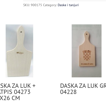
CM
SKU:
900175
Category:
Daske i tanjuri
quantity
SKA ZA LUK +
DASKA ZA LUK G
TPIS 04273
04228
X26 CM