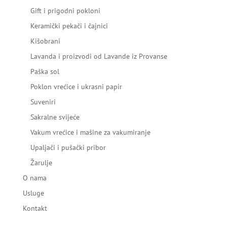
Gift i prigodni pokloni
Keramički pekači i čajnici
Kišobrani
Lavanda i proizvodi od Lavande iz Provanse
Paška sol
Poklon vrećice i ukrasni papir
Suveniri
Sakralne svijeće
Vakum vrećice i mašine za vakumiranje
Upaljači i pušački pribor
Žarulje
O nama
Usluge
Kontakt