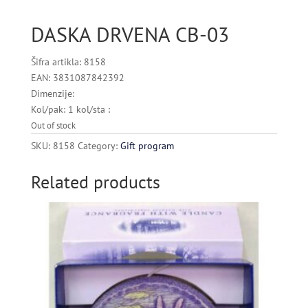
DASKA DRVENA CB-03
Šifra artikla: 8158
EAN: 3831087842392
Dimenzije:
Kol/pak: 1 kol/sta :
Out of stock
SKU:
8158
Category:
Gift program
Related products