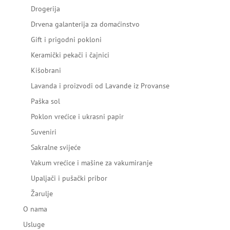
Drogerija
Drvena galanterija za domaćinstvo
Gift i prigodni pokloni
Keramički pekači i čajnici
Kišobrani
Lavanda i proizvodi od Lavande iz Provanse
Paška sol
Poklon vrećice i ukrasni papir
Suveniri
Sakralne svijeće
Vakum vrećice i mašine za vakumiranje
Upaljači i pušački pribor
Žarulje
O nama
Usluge