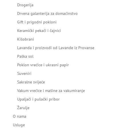
Drogerija
Drvena galanterija za domaćinstvo
Gift i prigodni pokloni
Keramički pekači i čajnici
Kišobrani
Lavanda i proizvodi od Lavande iz Provanse
Paška sol
Poklon vrećice i ukrasni papir
Suveniri
Sakralne svijeće
Vakum vrećice i mašine za vakumiranje
Upaljači i pušački pribor
Žarulje
O nama
Usluge