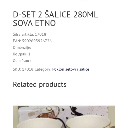
D-SET 2 ŠALICE 280ML
SOVA ETNO
Šifra artikla: 17018
EAN: 5902693926726
Dimenzije:
Kol/pak: 1
Out of stock
SKU:
17018
Category:
Poklon setovi i šalice
Related products