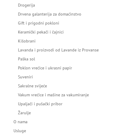
Drogerija
Drvena galanterija za domaćinstvo
Gift i prigodni pokloni
Keramički pekači i čajnici
Kišobrani
Lavanda i proizvodi od Lavande iz Provanse
Paška sol
Poklon vrećice i ukrasni papir
Suveniri
Sakralne svijeće
Vakum vrećice i mašine za vakumiranje
Upaljači i pušački pribor
Žarulje
O nama
Usluge