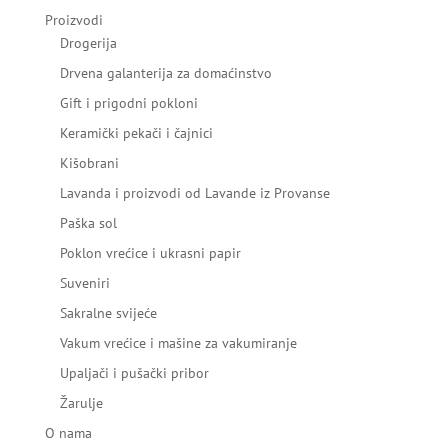
Proizvodi
Drogerija
Drvena galanterija za domaćinstvo
Gift i prigodni pokloni
Keramički pekači i čajnici
Kišobrani
Lavanda i proizvodi od Lavande iz Provanse
Paška sol
Poklon vrećice i ukrasni papir
Suveniri
Sakralne svijeće
Vakum vrećice i mašine za vakumiranje
Upaljači i pušački pribor
Žarulje
O nama