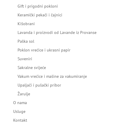
Gift i prigodni pokloni
Keramički pekači i čajnici
Kišobrani
Lavanda i proizvodi od Lavande iz Provanse
Paška sol
Poklon vrećice i ukrasni papir
Suveniri
Sakralne svijeće
Vakum vrećice i mašine za vakumiranje
Upaljači i pušački pribor
Žarulje
O nama
Usluge
Kontakt