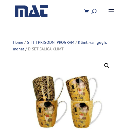
Home
/
GIFT I PRIGODNI PROGRAM
/
Klimt, van gogh,
monet
/ D-SET ŠALICA KLIMT