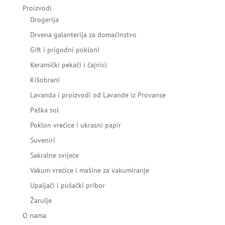
Proizvodi
Drogerija
Drvena galanterija za domaćinstvo
Gift i prigodni pokloni
Keramički pekači i čajnici
Kišobrani
Lavanda i proizvodi od Lavande iz Provanse
Paška sol
Poklon vrećice i ukrasni papir
Suveniri
Sakralne svijeće
Vakum vrećice i mašine za vakumiranje
Upaljači i pušački pribor
Žarulje
O nama