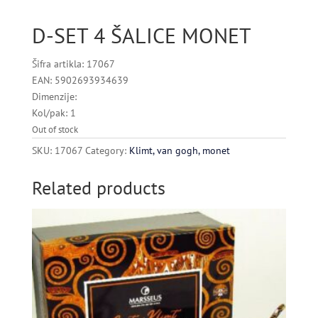
D-SET 4 ŠALICE MONET
Šifra artikla: 17067
EAN: 5902693934639
Dimenzije:
Kol/pak: 1
Out of stock
SKU:
17067
Category:
Klimt, van gogh, monet
Related products