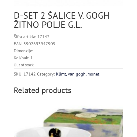
D-SET 2 ŠALICE V. GOGH
ŽITNO POLJE G.L.
Šifra artikla: 17142
EAN: 5902693947905
Dimenzije:
Kol/pak: 1
Out of stock
SKU:
17142
Category:
Klimt, van gogh, monet
Related products