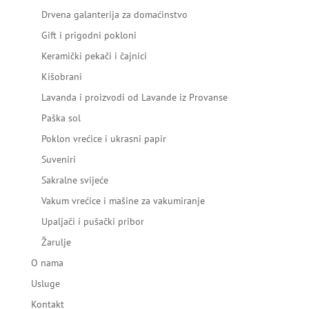
Drvena galanterija za domaćinstvo
Gift i prigodni pokloni
Keramički pekači i čajnici
Kišobrani
Lavanda i proizvodi od Lavande iz Provanse
Paška sol
Poklon vrećice i ukrasni papir
Suveniri
Sakralne svijeće
Vakum vrećice i mašine za vakumiranje
Upaljači i pušački pribor
Žarulje
O nama
Usluge
Kontakt