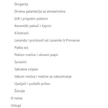
Drogerija
Drvena galanterija za domaćinstvo
Gift i prigodni pokloni
Keramički pekači i čajnici
Kišobrani
Lavanda i proizvodi od Lavande iz Provanse
Paška sol
Poklon vrećice i ukrasni papir
Suveniri
Sakralne svijeće
Vakum vrećice i mašine za vakumiranje
Upaljači i pušački pribor
Žarulje
O nama
Usluge