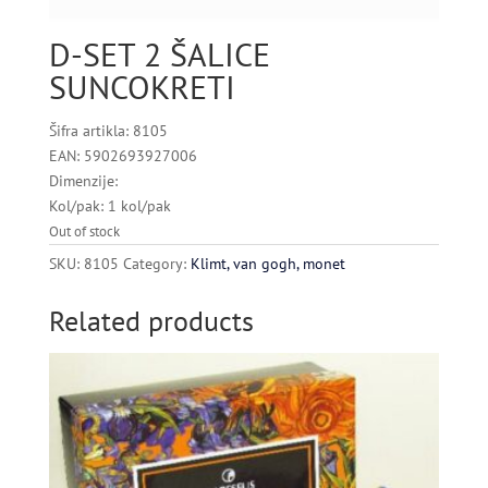
D-SET 2 ŠALICE
SUNCOKRETI
Šifra artikla: 8105
EAN: 5902693927006
Dimenzije:
Kol/pak: 1 kol/pak
Out of stock
SKU:
8105
Category:
Klimt, van gogh, monet
Related products