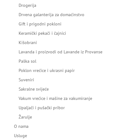
Drogerija
Drvena galanterija za domaćinstvo
Gift i prigodni pokloni
Keramički pekači i čajnici
Kišobrani
Lavanda i proizvodi od Lavande iz Provanse
Paška sol
Poklon vrećice i ukrasni papir
Suveniri
Sakralne svijeće
Vakum vrećice i mašine za vakumiranje
Upaljači i pušački pribor
Žarulje
O nama
Usluge