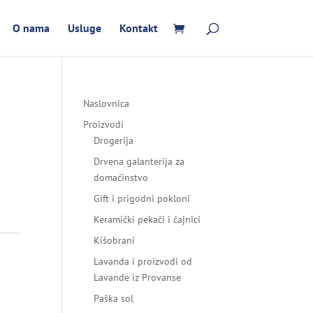
O nama
Usluge
Kontakt
Naslovnica
Proizvodi
Drogerija
Drvena galanterija za
domaćinstvo
Gift i prigodni pokloni
Keramički pekači i čajnici
Kišobrani
Lavanda i proizvodi od
Lavande iz Provanse
Paška sol