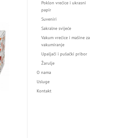
Poklon vrećice i ukrasni
papir
Suveniri
Sakralne svijeće
Vakum vrećice i mašine za
vakumiranje
Upaljači i pušački pribor
Žarulje
O nama
Usluge
Kontakt