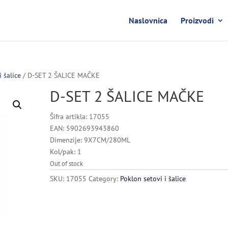
Naslovnica
Proizvodi
i šalice
/ D-SET 2 ŠALICE MAČKE
D-SET 2 ŠALICE MAČKE
Šifra artikla: 17055
EAN: 5902693943860
Dimenzije: 9X7CM/280ML
Kol/pak: 1
Out of stock
SKU:
17055
Category:
Poklon setovi i šalice