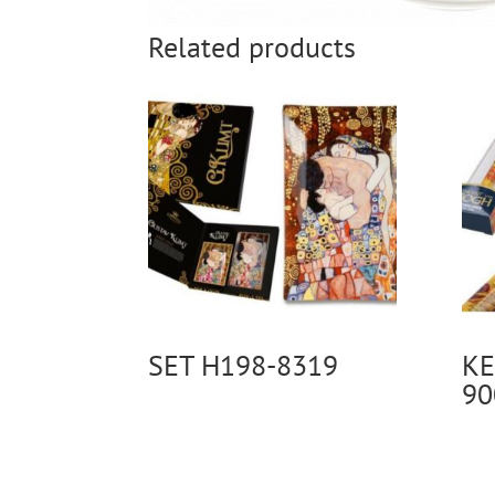
Related products
SET H198-8319
KE
90