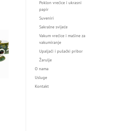
Poklon vrećice i ukrasni
papir
Suveniri
Sakralne svijeće
Vakum vrećice i mašine za
vakumiranje
Upaljači i pušački pribor
Žarulje
O nama
Usluge
Kontakt