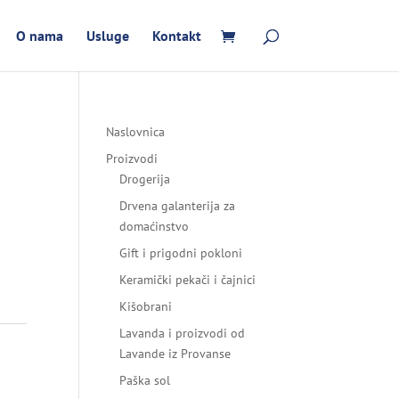
O nama
Usluge
Kontakt
Naslovnica
Proizvodi
Drogerija
Drvena galanterija za
domaćinstvo
Gift i prigodni pokloni
Keramički pekači i čajnici
Kišobrani
Lavanda i proizvodi od
Lavande iz Provanse
Paška sol