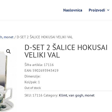
Naslovnica
Proizvodi
gh, monet
/ D-SET 2 ŠALICE HOKUSAI VELIKI VAL
D-SET 2 ŠALICE HOKUSAI
VELIKI VAL
Šifra artikla: 17116
EAN: 5902693943419
Dimenzije:
Kol/pak: 1
Out of stock
SKU:
17116
Category:
Klimt, van gogh, monet