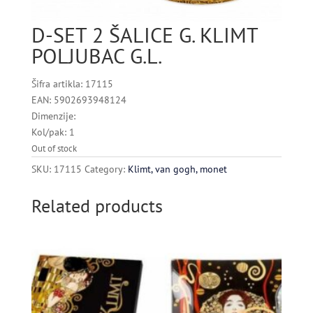
D-SET 2 ŠALICE G. KLIMT
POLJUBAC G.L.
Šifra artikla: 17115
EAN: 5902693948124
Dimenzije:
Kol/pak: 1
Out of stock
SKU:
17115
Category:
Klimt, van gogh, monet
Related products