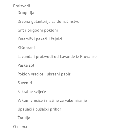
Proizvodi
Drogerija
Drvena galanterija za domaćinstvo
Gift i prigodni pokloni
Keramički pekači i čajnici
Kišobrani
Lavanda i proizvodi od Lavande iz Provanse
Paška sol
Poklon vrećice i ukrasni papir
Suveniri
Sakralne svijeće
Vakum vrećice i mašine za vakumiranje
Upaljači i pušački pribor
Žarulje
O nama