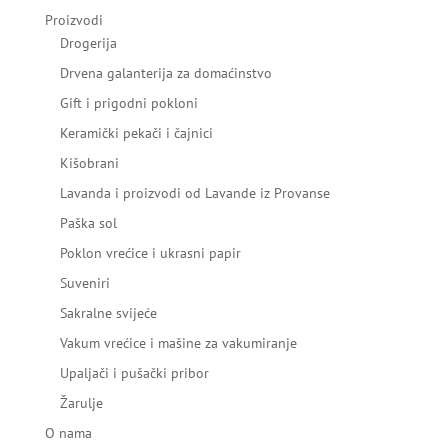
Proizvodi
Drogerija
Drvena galanterija za domaćinstvo
Gift i prigodni pokloni
Keramički pekači i čajnici
Kišobrani
Lavanda i proizvodi od Lavande iz Provanse
Paška sol
Poklon vrećice i ukrasni papir
Suveniri
Sakralne svijeće
Vakum vrećice i mašine za vakumiranje
Upaljači i pušački pribor
Žarulje
O nama