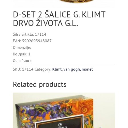
D-SET 2 ŠALICE G. KLIMT
DRVO ŽIVOTA G.L.
Šifra artikla: 17114
EAN: 5902693948087
Dimenzije:
Kol/pak: 1
Out of stock
SKU:
17114
Category:
Klimt, van gogh, monet
Related products