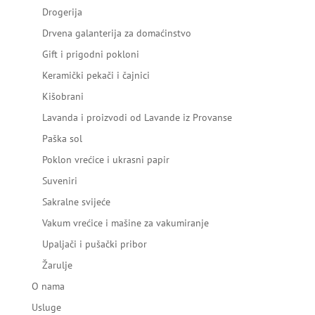
Drogerija
Drvena galanterija za domaćinstvo
Gift i prigodni pokloni
Keramički pekači i čajnici
Kišobrani
Lavanda i proizvodi od Lavande iz Provanse
Paška sol
Poklon vrećice i ukrasni papir
Suveniri
Sakralne svijeće
Vakum vrećice i mašine za vakumiranje
Upaljači i pušački pribor
Žarulje
O nama
Usluge