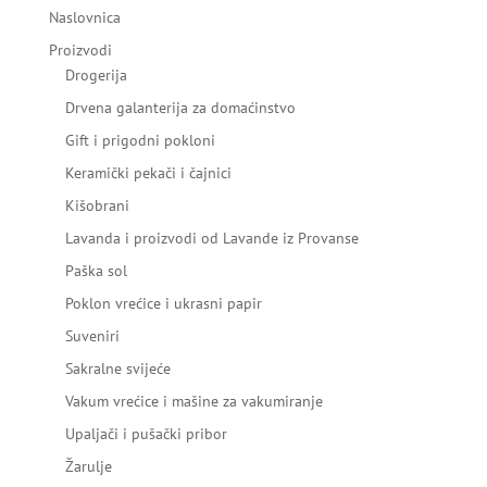
Naslovnica
Proizvodi
Drogerija
Drvena galanterija za domaćinstvo
Gift i prigodni pokloni
Keramički pekači i čajnici
Kišobrani
Lavanda i proizvodi od Lavande iz Provanse
Paška sol
Poklon vrećice i ukrasni papir
Suveniri
Sakralne svijeće
Vakum vrećice i mašine za vakumiranje
Upaljači i pušački pribor
Žarulje