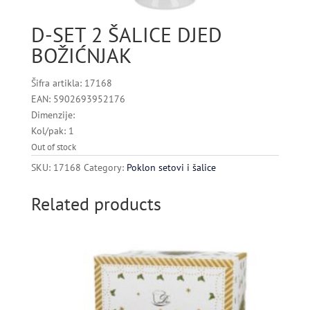
D-SET 2 ŠALICE DJED
BOŽIĆNJAK
Šifra artikla: 17168
EAN: 5902693952176
Dimenzije:
Kol/pak: 1
Out of stock
SKU:
17168
Category:
Poklon setovi i šalice
Related products