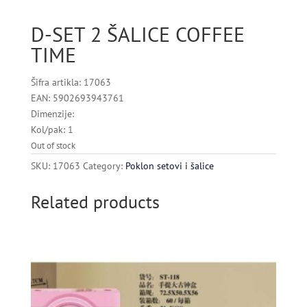
D-SET 2 ŠALICE COFFEE
TIME
Šifra artikla: 17063
EAN: 5902693943761
Dimenzije:
Kol/pak: 1
Out of stock
SKU:
17063
Category:
Poklon setovi i šalice
Related products