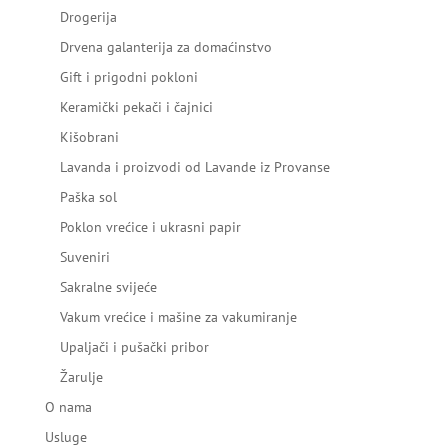
Drogerija
Drvena galanterija za domaćinstvo
Gift i prigodni pokloni
Keramički pekači i čajnici
Kišobrani
Lavanda i proizvodi od Lavande iz Provanse
Paška sol
Poklon vrećice i ukrasni papir
Suveniri
Sakralne svijeće
Vakum vrećice i mašine za vakumiranje
Upaljači i pušački pribor
Žarulje
O nama
Usluge