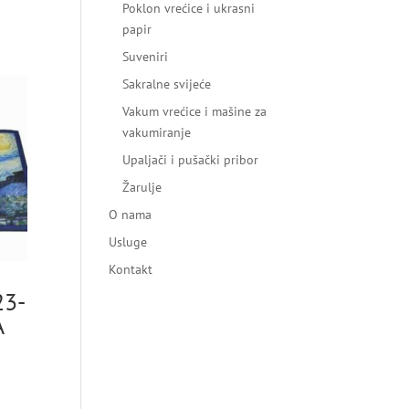
Poklon vrećice i ukrasni
papir
Suveniri
Sakralne svijeće
Vakum vrećice i mašine za
vakumiranje
Upaljači i pušački pribor
Žarulje
O nama
Usluge
Kontakt
3-
A