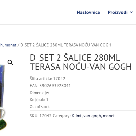
Naslovnica
Proizvodi
gh, monet
/ D-SET 2 ŠALICE 280ML TERASA NOĆU-VAN GOGH
D-SET 2 ŠALICE 280ML
TERASA NOĆU-VAN GOGH
Šifra artikla: 17042
EAN: 5902693928041
Dimenzije:
Kol/pak: 1
Out of stock
SKU:
17042
Category:
Klimt, van gogh, monet