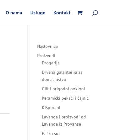
O nama
Usluge
Kontakt
Naslovnica
Proizvodi
Drogerija
Drvena galanterija za
domaćinstvo
Gift i prigodni pokloni
Keramički pekači i čajnici
Kišobrani
Lavanda i proizvodi od
Lavande iz Provanse
Paška sol