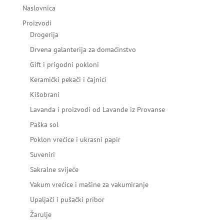
Naslovnica
Proizvodi
Drogerija
Drvena galanterija za domaćinstvo
Gift i prigodni pokloni
Keramički pekači i čajnici
Kišobrani
Lavanda i proizvodi od Lavande iz Provanse
Paška sol
Poklon vrećice i ukrasni papir
Suveniri
Sakralne svijeće
Vakum vrećice i mašine za vakumiranje
Upaljači i pušački pribor
Žarulje