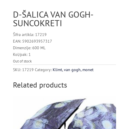
D-ŠALICA VAN GOGH-
SUNCOKRETI
Šifra artikla: 17219
EAN: 5902693957317
Dimenzije: 600 ML
Kol/pak: 1
Out of stock
SKU:
17219
Category:
Klimt, van gogh, monet
Related products