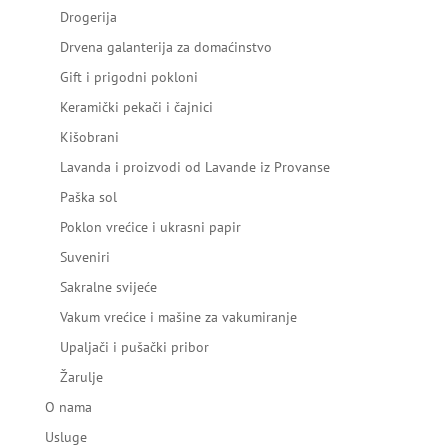
Drogerija
Drvena galanterija za domaćinstvo
Gift i prigodni pokloni
Keramički pekači i čajnici
Kišobrani
Lavanda i proizvodi od Lavande iz Provanse
Paška sol
Poklon vrećice i ukrasni papir
Suveniri
Sakralne svijeće
Vakum vrećice i mašine za vakumiranje
Upaljači i pušački pribor
Žarulje
O nama
Usluge