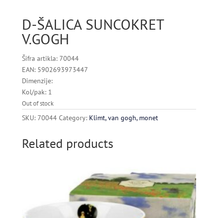
D-ŠALICA SUNCOKRET
V.GOGH
Šifra artikla: 70044
EAN: 5902693973447
Dimenzije:
Kol/pak: 1
Out of stock
SKU:
70044
Category:
Klimt, van gogh, monet
Related products