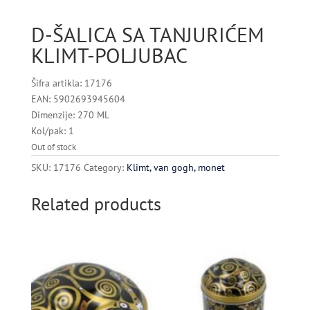
D-ŠALICA SA TANJURIĆEM
KLIMT-POLJUBAC
Šifra artikla: 17176
EAN: 5902693945604
Dimenzije: 270 ML
Kol/pak: 1
Out of stock
SKU:
17176
Category:
Klimt, van gogh, monet
Related products