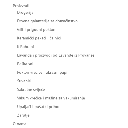
Proizvodi
Drogerija
Drvena galanterija za domaćinstvo
Gift i prigodni pokloni
Keramički pekači i čajnici
Kišobrani
Lavanda i proizvodi od Lavande iz Provanse
Paška sol
Poklon vrećice i ukrasni papir
Suveniri
Sakralne svijeće
Vakum vrećice i mašine za vakumiranje
Upaljači i pušački pribor
Žarulje
O nama