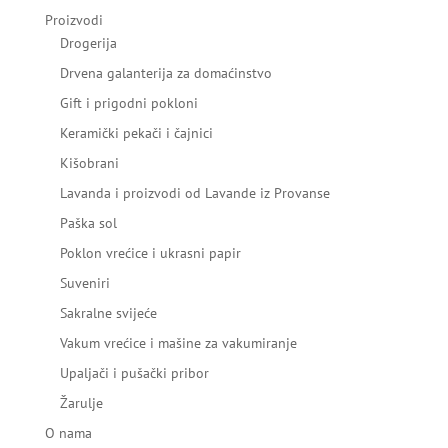
Proizvodi
Drogerija
Drvena galanterija za domaćinstvo
Gift i prigodni pokloni
Keramički pekači i čajnici
Kišobrani
Lavanda i proizvodi od Lavande iz Provanse
Paška sol
Poklon vrećice i ukrasni papir
Suveniri
Sakralne svijeće
Vakum vrećice i mašine za vakumiranje
Upaljači i pušački pribor
Žarulje
O nama