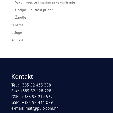
Vakum vrećice i mašine za vakumiranje
Upaljači i pušački pribor
Žarulje
O nama
Usluge
Kontakt
Kontakt
Tel.: +385 52 435 358
Fax: +385 52 428 228
GSM: +385 98 219 532
GSM: +385 98 434 029
e-mail:
mat@pu.t-com.hr