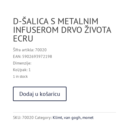
D-ŠALICA S METALNIM
INFUSEROM DRVO ŽIVOTA
ECRU
Šifra artikla: 70020
EAN: 5902693972198
Dimenzije:
Kol/pak: 1
1 in stock
D-
Dodaj u košaricu
ŠALICA
S
METALNIM
INFUSEROM
SKU:
70020
Category:
Klimt, van gogh, monet
DRVO