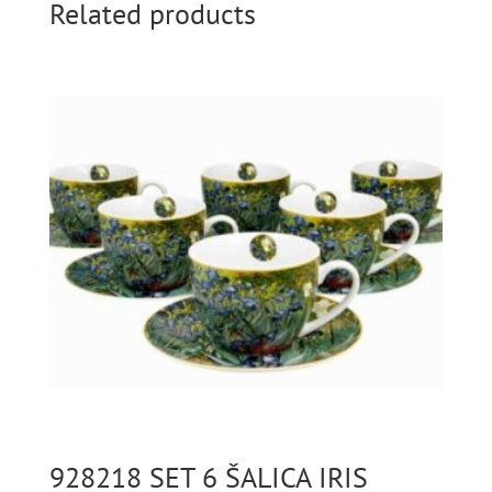
ŽIVOTA
Related products
ECRU
quantity
928218 SET 6 ŠALICA IRIS