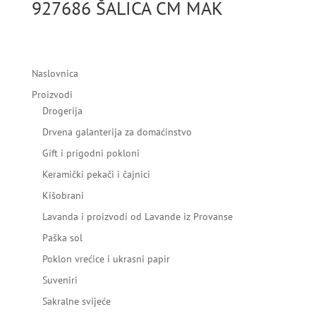
927686 ŠALICA CM MAK
Naslovnica
Proizvodi
Drogerija
Drvena galanterija za domaćinstvo
Gift i prigodni pokloni
Keramički pekači i čajnici
Kišobrani
Lavanda i proizvodi od Lavande iz Provanse
Paška sol
Poklon vrećice i ukrasni papir
Suveniri
Sakralne svijeće