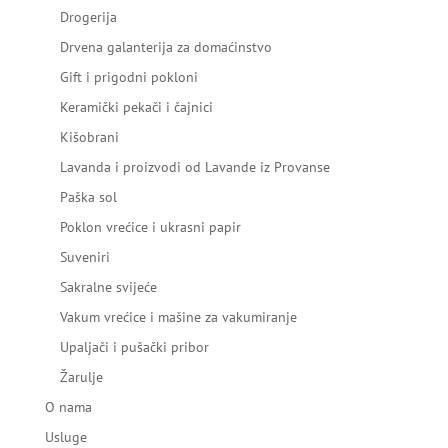
Drogerija
Drvena galanterija za domaćinstvo
Gift i prigodni pokloni
Keramički pekači i čajnici
Kišobrani
Lavanda i proizvodi od Lavande iz Provanse
Paška sol
Poklon vrećice i ukrasni papir
Suveniri
Sakralne svijeće
Vakum vrećice i mašine za vakumiranje
Upaljači i pušački pribor
Žarulje
O nama
Usluge