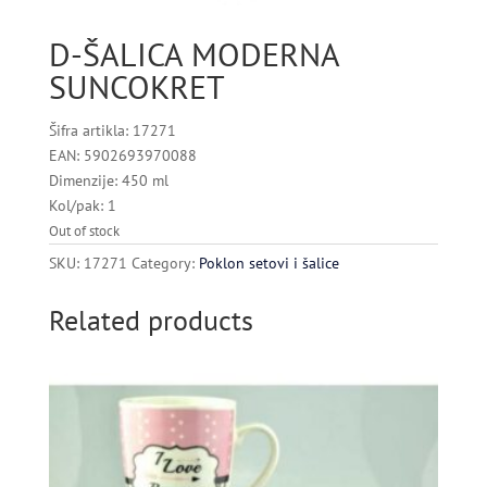
D-ŠALICA MODERNA
SUNCOKRET
Šifra artikla: 17271
EAN: 5902693970088
Dimenzije: 450 ml
Kol/pak: 1
Out of stock
SKU:
17271
Category:
Poklon setovi i šalice
Related products