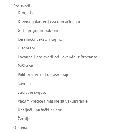
Proizvodi
Drogerija
Drvena galanterija za domaćinstvo
Gift i prigodni pokloni
Keramički pekači i čajnici
Kišobrani
Lavanda i proizvodi od Lavande iz Provanse
Paška sol
Poklon vrećice i ukrasni papir
Suveniri
Sakralne svijeće
Vakum vrećice i mašine za vakumiranje
Upaljači i pušački pribor
Žarulje
O nama