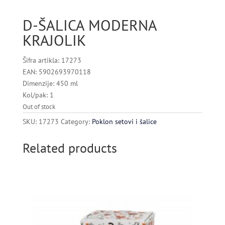
D-ŠALICA MODERNA
KRAJOLIK
Šifra artikla: 17273
EAN: 5902693970118
Dimenzije: 450 ml
Kol/pak: 1
Out of stock
SKU:
17273
Category:
Poklon setovi i šalice
Related products