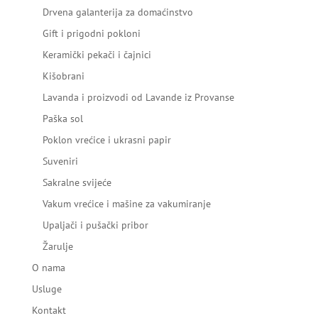
Drvena galanterija za domaćinstvo
Gift i prigodni pokloni
Keramički pekači i čajnici
Kišobrani
Lavanda i proizvodi od Lavande iz Provanse
Paška sol
Poklon vrećice i ukrasni papir
Suveniri
Sakralne svijeće
Vakum vrećice i mašine za vakumiranje
Upaljači i pušački pribor
Žarulje
O nama
Usluge
Kontakt