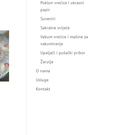
Poklon vrećice i ukrasni
papir
Suveniri
Sakralne svijeće
Vakum vrećice i mašine za
vakumiranje
Upaljači i pušački pribor
Žarulje
O nama
Usluge
Kontakt