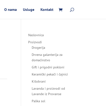
O nama
Usluge
Kontakt
Naslovnica
Proizvodi
Drogerija
Drvena galanterija za
domaćinstvo
Gift i prigodni pokloni
Keramički pekači i čajnici
Kišobrani
Lavanda i proizvodi od
Lavande iz Provanse
Paška sol