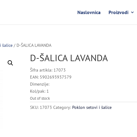
Naslovnica
Proizvodi
i šalice
/ D-ŠALICA LAVANDA
D-ŠALICA LAVANDA
Šifra artikla: 17073
EAN: 5902693937579
Dimenzije:
Kol/pak: 1
Out of stock
SKU:
17073
Category:
Poklon setovi i šalice