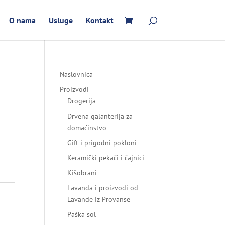
O nama
Usluge
Kontakt
Naslovnica
Proizvodi
Drogerija
Drvena galanterija za
domaćinstvo
Gift i prigodni pokloni
Keramički pekači i čajnici
Kišobrani
Lavanda i proizvodi od
Lavande iz Provanse
Paška sol