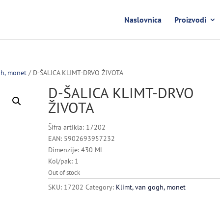
Naslovnica
Proizvodi
gh, monet
/ D-ŠALICA KLIMT-DRVO ŽIVOTA
D-ŠALICA KLIMT-DRVO
ŽIVOTA
Šifra artikla: 17202
EAN: 5902693957232
Dimenzije: 430 ML
Kol/pak: 1
Out of stock
SKU:
17202
Category:
Klimt, van gogh, monet