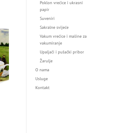
Poklon vrećice i ukrasni
papir
Suveniri
Sakralne svijeće
Vakum vrećice i mašine za
vakumiranje
Upaljači i pušački pribor
Žarulje
O nama
Usluge
Kontakt