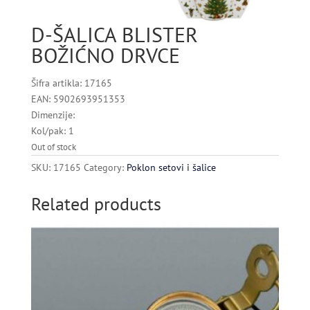
D-ŠALICA BLISTER
BOŽIĆNO DRVCE
Šifra artikla: 17165
EAN: 5902693951353
Dimenzije:
Kol/pak: 1
Out of stock
SKU:
17165
Category:
Poklon setovi i šalice
Related products