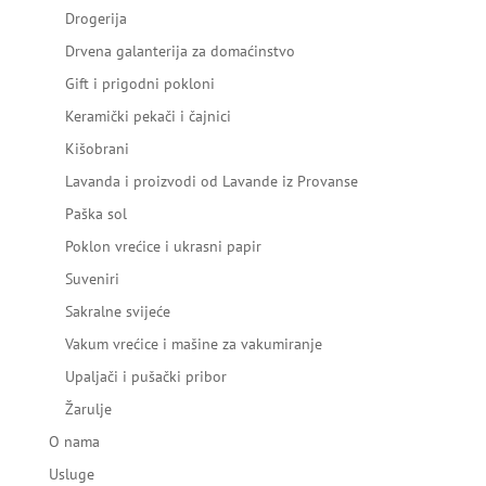
Drogerija
Drvena galanterija za domaćinstvo
Gift i prigodni pokloni
Keramički pekači i čajnici
Kišobrani
Lavanda i proizvodi od Lavande iz Provanse
Paška sol
Poklon vrećice i ukrasni papir
Suveniri
Sakralne svijeće
Vakum vrećice i mašine za vakumiranje
Upaljači i pušački pribor
Žarulje
O nama
Usluge