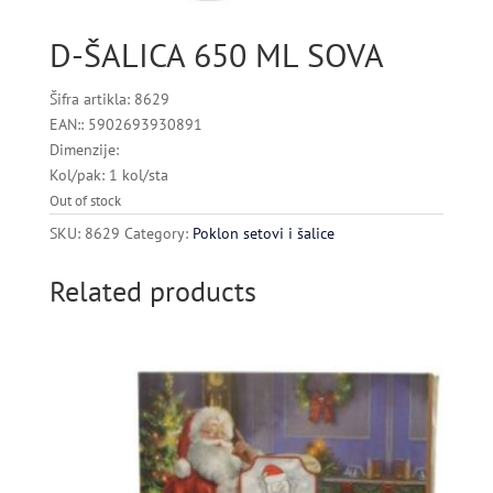
D-ŠALICA 650 ML SOVA
Šifra artikla: 8629
EAN:: 5902693930891
Dimenzije:
Kol/pak: 1 kol/sta
Out of stock
SKU:
8629
Category:
Poklon setovi i šalice
Related products