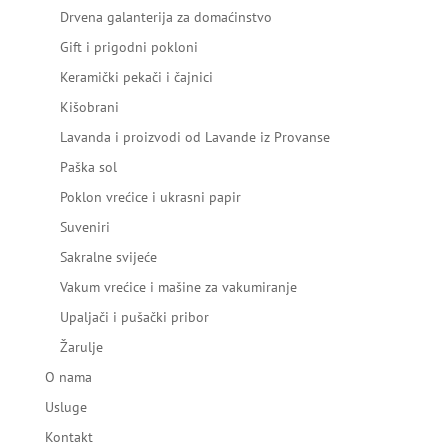
Drvena galanterija za domaćinstvo
Gift i prigodni pokloni
Keramički pekači i čajnici
Kišobrani
Lavanda i proizvodi od Lavande iz Provanse
Paška sol
Poklon vrećice i ukrasni papir
Suveniri
Sakralne svijeće
Vakum vrećice i mašine za vakumiranje
Upaljači i pušački pribor
Žarulje
O nama
Usluge
Kontakt