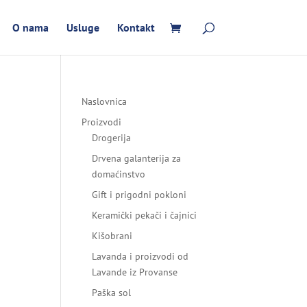
O nama
Usluge
Kontakt
Naslovnica
Proizvodi
Drogerija
Drvena galanterija za
domaćinstvo
Gift i prigodni pokloni
Keramički pekači i čajnici
Kišobrani
Lavanda i proizvodi od
Lavande iz Provanse
Paška sol