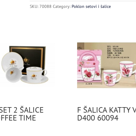
SOVA
SKU:
70088
Category:
Poklon setovi i šalice
quantity
SET 2 ŠALICE
F ŠALICA KATTY 
FFEE TIME
D400 60094