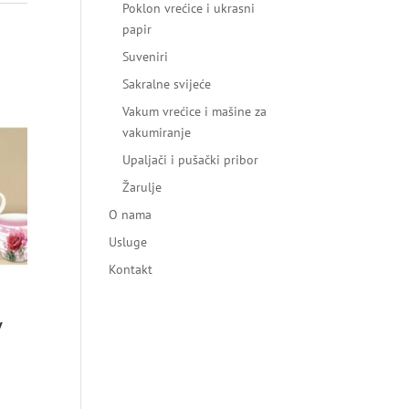
Poklon vrećice i ukrasni
papir
Suveniri
Sakralne svijeće
Vakum vrećice i mašine za
vakumiranje
Upaljači i pušački pribor
Žarulje
O nama
Usluge
Kontakt
V