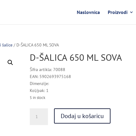
Naslovnica
Proizvodi
i šalice
/ D-ŠALICA 650 ML SOVA
D-ŠALICA 650 ML SOVA
Šifra artikla: 70088
EAN: 5902693975168
Dimenzije:
Kol/pak: 1
5 in stock
D-
Dodaj u košaricu
ŠALICA
650
ML