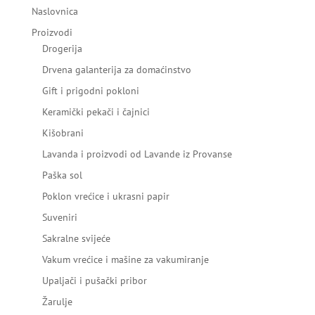
Naslovnica
Proizvodi
Drogerija
Drvena galanterija za domaćinstvo
Gift i prigodni pokloni
Keramički pekači i čajnici
Kišobrani
Lavanda i proizvodi od Lavande iz Provanse
Paška sol
Poklon vrećice i ukrasni papir
Suveniri
Sakralne svijeće
Vakum vrećice i mašine za vakumiranje
Upaljači i pušački pribor
Žarulje