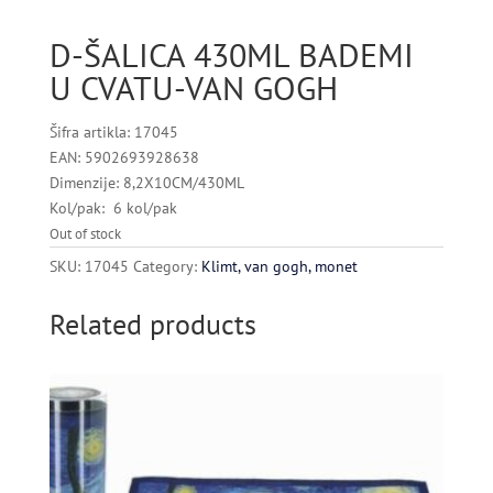
D-ŠALICA 430ML BADEMI
U CVATU-VAN GOGH
Šifra artikla: 17045
EAN: 5902693928638
Dimenzije: 8,2X10CM/430ML
Kol/pak: 6 kol/pak
Out of stock
SKU:
17045
Category:
Klimt, van gogh, monet
Related products