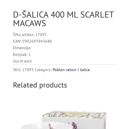
D-ŠALICA 400 ML SCARLET
MACAWS
Šifra artikla: 17093
EAN: 5902693943686
Dimenzije:
Kol/pak: 1
Out of stock
SKU:
17093
Category:
Poklon setovi i šalice
Related products