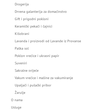
Drogerija
Drvena galanterija za domaćinstvo
Gift i prigodni pokloni
Keramički pekači i čajnici
Kišobrani
Lavanda i proizvodi od Lavande iz Provanse
Paška sol
Poklon vrećice i ukrasni papir
Suveniri
Sakralne svijeće
Vakum vrećice i mašine za vakumiranje
Upaljači i pušački pribor
Žarulje
O nama
Usluge