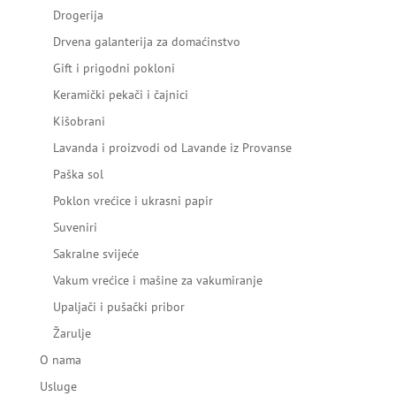
Drogerija
Drvena galanterija za domaćinstvo
Gift i prigodni pokloni
Keramički pekači i čajnici
Kišobrani
Lavanda i proizvodi od Lavande iz Provanse
Paška sol
Poklon vrećice i ukrasni papir
Suveniri
Sakralne svijeće
Vakum vrećice i mašine za vakumiranje
Upaljači i pušački pribor
Žarulje
O nama
Usluge