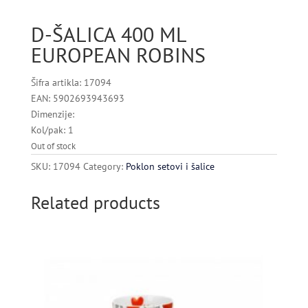
D-ŠALICA 400 ML
EUROPEAN ROBINS
Šifra artikla: 17094
EAN: 5902693943693
Dimenzije:
Kol/pak: 1
Out of stock
SKU:
17094
Category:
Poklon setovi i šalice
Related products