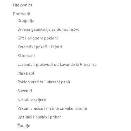
Naslovnica
Proizvodi
Drogerija
Drvena galanterija za domaćinstvo
Gift i prigodni pokloni
Keramički pekači i čajnici
Kišobrani
Lavanda i proizvodi od Lavande iz Provanse
Paška sol
Poklon vrećice i ukrasni papir
Suveniri
Sakralne svijeće
Vakum vrećice i mašine za vakumiranje
Upaljači i pušački pribor
Žarulje