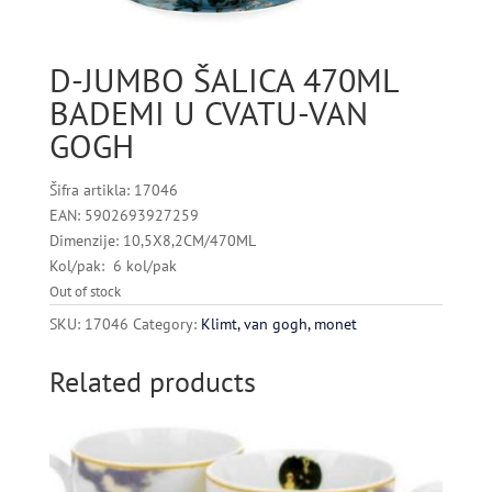
D-JUMBO ŠALICA 470ML
BADEMI U CVATU-VAN
GOGH
Šifra artikla: 17046
EAN: 5902693927259
Dimenzije: 10,5X8,2CM/470ML
Kol/pak: 6 kol/pak
Out of stock
SKU:
17046
Category:
Klimt, van gogh, monet
Related products